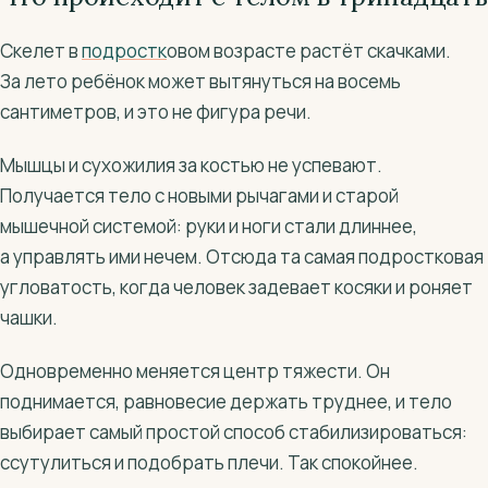
Скелет в
подростк
овом возрасте растёт скачками.
За лето ребёнок может вытянуться на восемь
сантиметров, и это не фигура речи.
Мышцы и сухожилия за костью не успевают.
Получается тело с новыми рычагами и старой
мышечной системой: руки и ноги стали длиннее,
а управлять ими нечем. Отсюда та самая подростковая
угловатость, когда человек задевает косяки и роняет
чашки.
Одновременно меняется центр тяжести. Он
поднимается, равновесие держать труднее, и тело
выбирает самый простой способ стабилизироваться:
ссутулиться и подобрать плечи. Так спокойнее.