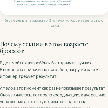
Разрыв между ними и есть та самая угловатость. Он временный,
но пока он есть, подросток избегает всего, где его оценивают.
Это не лень и не характер. Это тело, которое за лето стало
чужим.
Почему секции в этом возрасте
бросают
В детской секции ребёнок был одним из лучших.
В подростковой начинается отбор, нагрузки растут,
и тренер требует результат.
А тело в этот момент как раз не показывает результат.
Оно вытянулось, потеряло координацию, и вчерашние
упражнения даются хуже, чем полгода назад.