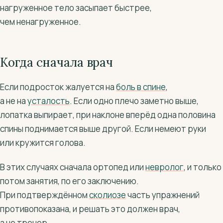
нагруженное тело засыпает быстрее,
чем ненагруженное.
Когда сначала врач
Если подросток жалуется на
боль в спине
,
а не на
усталость
. Если одно плечо заметно выше,
лопатка выпирает, при наклоне вперёд одна половина
спины поднимается выше другой. Если немеют руки
или кружится голова.
В этих случаях сначала ортопед или
невролог
, и только
потом занятия, по его заключению.
При подтверждённом
сколиозе
часть упражнений
противопоказана, и решать это должен врач,
а не тренер.