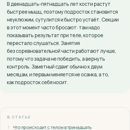
В двенадцать-пятнадцать лет кости растут
+7 (927) 126-77-55
быстрее мышц, поэтому подросток становится
неуклюжим, сутулится и быстро устаёт. Секции
в этот момент часто бросают: там надо
показывать результат при теле, которое
перестало слушаться. Занятия
без соревновательной части работают лучше,
потому что задача не победить, а вернуть
контроль. Заметный сдвиг обычно к двум
месяцам, и первым меняется не осанка, а то,
как подросток себя носит.
В СТАТЬЕ
1
Что происходит с телом в тринадцать