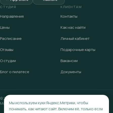
СТУДИЯ
КЛИЕНТАМ
Направления
Контакты
Цены
Как нас найти
Расписание
Личный кабинет
Отзывы
Подарочные карты
О студии
Вакансии
Блог о пилатесе
Документы
©
2023
—2026, студия пилатеса «Крылья».
Саратов, ул.
Мы используем куки Яндекс.Метрики, чтобы
Московская, 49
, домофон 54
понимать, как читают сайт. Включим её, только если