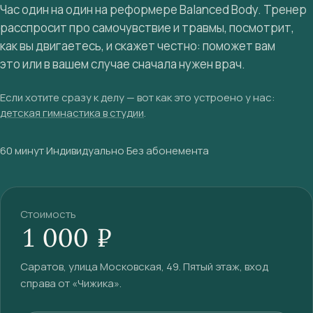
Час один на один на реформере Balanced Body. Тренер
расспросит про самочувствие и травмы, посмотрит,
как вы двигаетесь, и скажет честно: поможет вам
это или в вашем случае сначала нужен врач.
Если хотите сразу к делу — вот как это устроено у нас:
детская гимнастика в студии
.
60 минут
·
Индивидуально
·
Без абонемента
Стоимость
1 000 ₽
Саратов, улица Московская, 49. Пятый этаж, вход
справа от «Чижика».