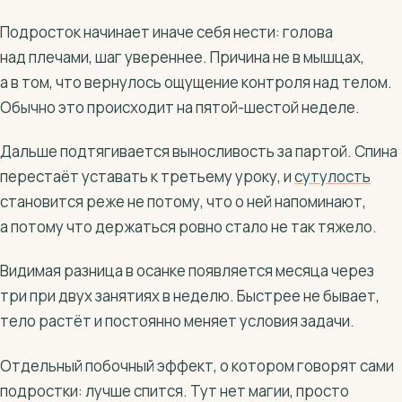
Подросток начинает иначе себя нести: голова
над плечами, шаг увереннее. Причина не в мышцах,
а в том, что вернулось ощущение контроля над телом.
Обычно это происходит на пятой-шестой неделе.
Дальше подтягивается выносливость за партой. Спина
перестаёт уставать к третьему уроку, и
сутулость
становится реже не потому, что о ней напоминают,
а потому что держаться ровно стало не так тяжело.
Видимая разница в осанке появляется месяца через
три при двух занятиях в неделю. Быстрее не бывает,
тело растёт и постоянно меняет условия задачи.
Отдельный побочный эффект, о котором говорят сами
подростки: лучше спится. Тут нет магии, просто