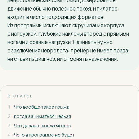
неврологических симптомов дозированное
движение обычно полезнее покоя, и пилатес
+7 (927) 126-77-55
входит в число подходящих форматов.
Из программы исключают скручивания корпуса
с нагрузкой, глубокие наклоны вперёд с прямыми
ногами и осевые нагрузки. Начинать нужно
с заключения невролога: тренер не имеет права
ни ставить диагноз, ни отменять назначения.
В СТАТЬЕ
1
Что вообще такое грыжа
2
Когда заниматься нельзя
3
Что делают, когда можно
4
Чего в программе не будет