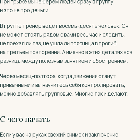
При грыже мы не берём людей сразу в группу,
и это не про деньги.
В группе тренер ведёт восемь-десять человек. Он
не может стоять рядом с вами весь час и следить,
не поехал ли таз, не ушла ли поясница в прогиб
на третьем повторении. А именно в этих деталях вся
разница между полезным занятием и обострением.
Через месяц-полтора, когда движения станут
привычными и вы научитесь себя контролировать,
можно добавлять групповые. Многие так и делают.
С чего начать
Если у вас на руках свежий снимок и заключение