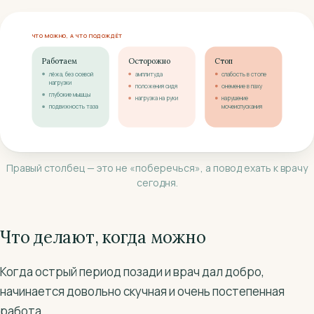
ЧТО МОЖНО, А ЧТО ПОДОЖДЁТ
Работаем
Осторожно
Стоп
лёжа, без осевой
амплитуда
слабость в стопе
нагрузки
положения сидя
онемение в паху
глубокие мышцы
нагрузка на руки
нарушение
подвижность таза
мочеиспускания
Правый столбец — это не «поберечься», а повод ехать к врачу
сегодня.
Что делают, когда можно
Когда острый период позади и врач дал добро,
начинается довольно скучная и очень постепенная
работа.