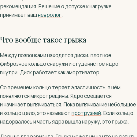
рекомендация. Решение о допуске к нагрузке
принимает ваш
невролог
.
Что вообще такое грыжа
Между позвонками находятся диски: плотное
фиброзное кольцо снаружи и студенистое ядро
внутри. Диск работает как амортизатор.
Со временем кольцо теряет эластичность, в нём
появляются микротрещины. Ядро смещается
и начинает выпячиваться. Пока выпячивание небольшое
и кольцо цело, это называют
протрузией
. Если кольцо
надорвалось и часть ядра вышла наружу, это грыжа.
Дальше два варианта. Грыжа может ни на что не давить