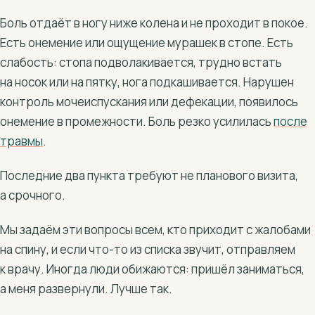
Боль отдаёт в ногу ниже колена и не проходит в покое.
Есть онемение или ощущение мурашек в стопе. Есть
слабость: стопа подволакивается, трудно встать
на носок или на пятку, нога подкашивается. Нарушен
контроль мочеиспускания или дефекации, появилось
онемение в промежности. Боль резко усилилась
после
травмы
.
Последние два пункта требуют не планового визита,
а срочного.
Мы задаём эти вопросы всем, кто приходит с жалобами
на спину, и если что-то из списка звучит, отправляем
к врачу. Иногда люди обижаются: пришёл заниматься,
а меня развернули. Лучше так.