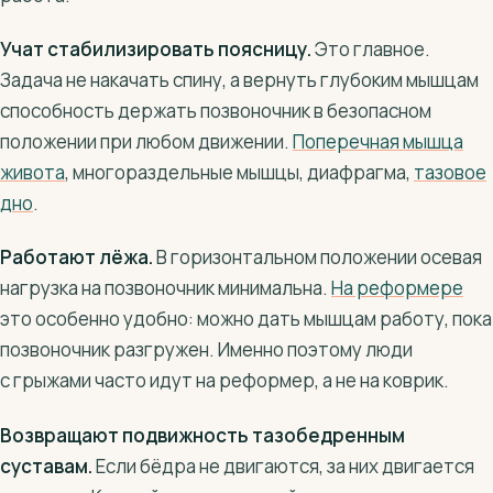
Учат стабилизировать поясницу.
Это главное.
Задача не накачать спину, а вернуть глубоким мышцам
способность держать позвоночник в безопасном
положении при любом движении.
Поперечная мышца
живота
, многораздельные мышцы, диафрагма,
тазовое
дно
.
Работают лёжа.
В горизонтальном положении осевая
нагрузка на позвоночник минимальна.
На реформере
это особенно удобно: можно дать мышцам работу, пока
позвоночник разгружен. Именно поэтому люди
с грыжами часто идут на реформер, а не на коврик.
Возвращают подвижность тазобедренным
суставам.
Если бёдра не двигаются, за них двигается