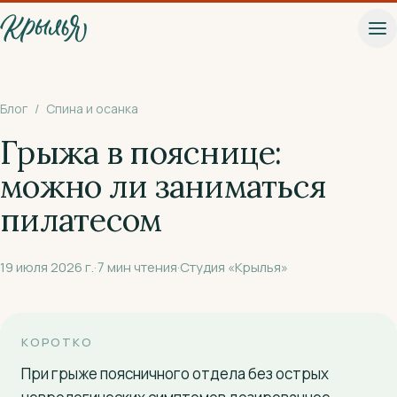
К основному содержанию
Блог
/
Спина и осанка
Грыжа в пояснице:
можно ли заниматься
пилатесом
19 июля 2026 г.
·
7
мин чтения
·
Студия «Крылья»
КОРОТКО
При грыже поясничного отдела без острых
Записаться на пробное