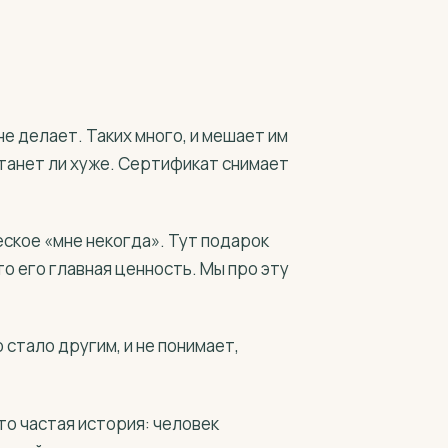
не делает. Таких много, и мешает им
станет ли хуже. Сертификат снимает
еское «мне некогда». Тут подарок
то его главная ценность. Мы про эту
 стало другим, и не понимает,
Это частая история: человек