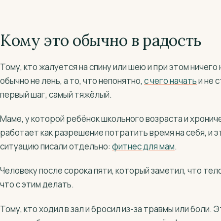
Кому это обычно в радость
Тому, кто жалуется на спину или шею и при этом ничего 
обычно не лень, а то, что непонятно,
с чего начать
и не 
первый шаг, самый тяжёлый.
Маме, у которой ребёнок школьного возраста и хронич
работает как разрешение потратить время на себя, и э
ситуацию писали отдельно:
фитнес для мам
.
Человеку после сорока пяти, который заметил, что тело
что с этим делать.
Тому, кто ходил в зал и бросил из-за травмы или боли. 