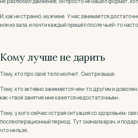
не разлюбил движение, он просто не нашёл формат, ко
И, как ни странно, мужчине. У нас занимается достаточ
или из зала, и почти каждый пришёл после чьей-то нас
Кому лучше не дарить
Тому, кто про своё тело молчит. Смотри выше.
Тому, кто активно занимается чем-то другим и доволен
как «твоё занятие мне кажется недостаточным».
Тому, у кого сейчас острая ситуация со здоровьем: св
послеоперационный период. Тут сначала врач, и подаро
что нельзя.