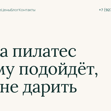
е
Цены
Блог
Контакты
+7 (92
а пилатес
му подойдёт,
 не дарить