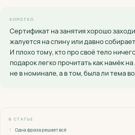
КОРОТКО
Сертификат на занятия хорошо заходи
жалуется на спину или давно собирает
И плохо тому, кто про своё тело ничег
подарок легко прочитать как намёк на
не в номинале, а в том, была ли тема 
В СТАТЬЕ
1
Одна фраза решает всё