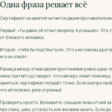
Одна фраза решает всё
Сертификат на занятия читается двумя противополож
Первый: «ты давно об этом говорила, я услышал». Это,
от близкого человека.
Второй: «тебе бы подтянуться». Это уже совсем другой
его не спасёт.
Разница между этими двумя прочтениями ровно одна: по
жена третий год говорит, что к вечеру ломит поясницу,
заняться, сертификат попадёт точно. Если она про своё
что ей полезно, риск огромный.
Проверить просто. Вспомните, слышали ли вы от неё з
про спину, шею, усталость или желание начать. Если да