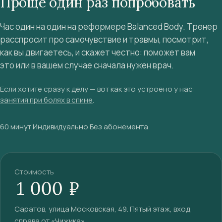
Проще один раз попробовать
Час один на один на реформере Balanced Body. Тренер
расспросит про самочувствие и травмы, посмотрит,
как вы двигаетесь, и скажет честно: поможет вам
это или в вашем случае сначала нужен врач.
Если хотите сразу к делу — вот как это устроено у нас:
занятия при болях в спине
.
60 минут
·
Индивидуально
·
Без абонемента
Стоимость
1 000 ₽
Саратов, улица Московская, 49. Пятый этаж, вход
справа от «Чижика».