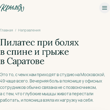
К основному содержанию
Главная
/
Направления
Пилатес при болях
в спине и грыже
в Саратове
Это то, с чем к нам приходят в студию на Московской,
49 чаще всего. Вечерняя боль в пояснице у офисных
сотрудников обычно связана не с позвоночником,
а с тем, что глубокие мышцы живота перестали
работать, и поясница взяла их нагрузку на себя.
Записаться на пробное