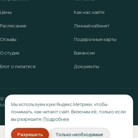
Цены
Как нас найти
Расписание
Личный кабинет
Отзывы
Подарочные карты
О студии
Вакансии
Блог о пилатесе
Документы
©
2023
—2026, студия пилатеса «Крылья».
Саратов, ул.
Мы используем куки Яндекс.Метрики, чтобы
Московская, 49
, домофон 54
понимать, как читают сайт. Включим её, только если
вы разрешите.
Подробнее
Разрешить
Только необходимые