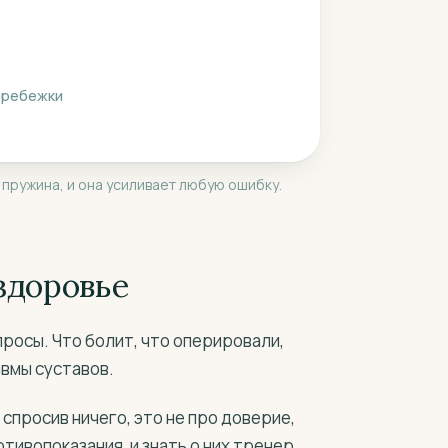
перебежки
пружина, и она усиливает любую ошибку.
 здоровье
росы. Что болит, что оперировали,
авмы суставов.
е спросив ничего, это не про доверие,
тивопоказания, и знать о них тренер