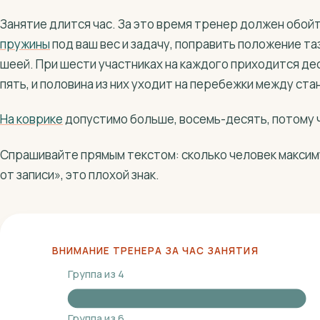
Занятие длится час. За это время тренер должен обой
пружины
под ваш вес и задачу, поправить положение та
шеей. При шести участниках на каждого приходится де
пять, и половина из них уходит на перебежки между ста
На коврике
допустимо больше, восемь-десять, потому ч
Спрашивайте прямым текстом: сколько человек максиму
от записи», это плохой знак.
ВНИМАНИЕ ТРЕНЕРА ЗА ЧАС ЗАНЯТИЯ
Группа из 4
Группа из 6