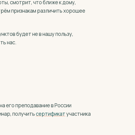
ты, смотрит, что ближе к дому,
 трём признакам различить хорошее
нктов будет не в нашу пользу,
ть нас.
на его преподавание в России
инар, получить
сертификат
участника