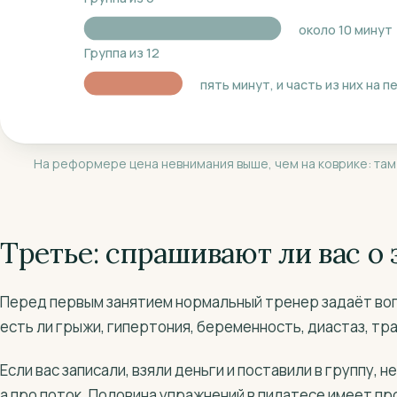
около 10 минут
Группа из 12
пять минут, и часть из них на 
На реформере цена невнимания выше, чем на коврике: там 
Третье: спрашивают ли вас о
Перед первым занятием нормальный тренер задаёт воп
есть ли грыжи, гипертония, беременность, диастаз, тр
Если вас записали, взяли деньги и поставили в группу, н
а про поток. Половина упражнений в пилатесе имеет про