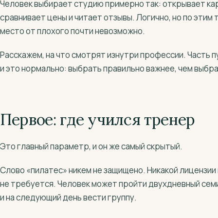
Человек выбирает студию примерно так: открывает кар
сравнивает цены и читает отзывы. Логично, но по этим
место от плохого почти невозможно.
Расскажем, на что смотрят изнутри профессии. Часть пу
и это нормально: выбрать правильно важнее, чем выбра
Первое: где учился тренер
Это главный параметр, и он же самый скрытый.
Слово «пилатес» никем не защищено. Никакой лицензии 
не требуется. Человек может пройти двухдневный сем
и на следующий день вести группу.