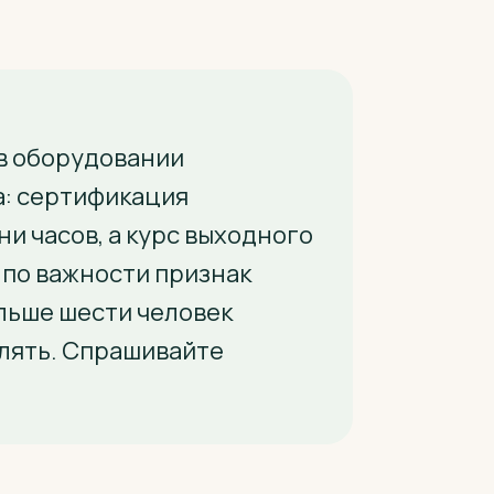
 в оборудовании
ра: сертификация
и часов, а курс выходного
й по важности признак
льше шести человек
влять. Спрашивайте