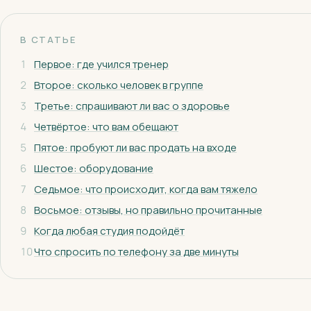
В СТАТЬЕ
1
Первое: где учился тренер
2
Второе: сколько человек в группе
3
Третье: спрашивают ли вас о здоровье
4
Четвёртое: что вам обещают
5
Пятое: пробуют ли вас продать на входе
6
Шестое: оборудование
7
Седьмое: что происходит, когда вам тяжело
8
Восьмое: отзывы, но правильно прочитанные
9
Когда любая студия подойдёт
10
Что спросить по телефону за две минуты