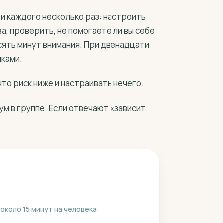
ти каждого несколько раз: настроить
за, проверить, не помогаете ли вы себе
сять минут внимания. При двенадцати
нками.
то риск ниже и настраивать нечего.
м в группе. Если отвечают «зависит
около 15 минут на человека