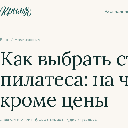
К основному содержанию
Расписани
Блог
/
Начинающим
Как выбрать 
пилатеса: на 
кроме цены
4 августа 2026 г.
·
6
мин чтения
·
Студия «Крылья»