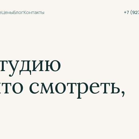
е
Цены
Блог
Контакты
+7 (92
студию
что смотреть,