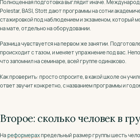
Полноценная подготовка выглядит иначе. Междунаро
Polestar, BASI, Stott дают программы на сотни академич
стажировкой под наблюдением и экзаменом, который м
на мате, отдельно на оборудовании.
Разница чувствуется на первом же занятии. Подготовле
происходит с тазом, и меняет упражнение под вас. Неп
что запомнил на семинаре, всей группе одинаково.
Как проверить: просто спросите, в какой школе он учил
ответ звучит конкретно, с названием программы и годо
Второе: сколько человек в гр
На
реформерах
предельный размер группы шесть челов