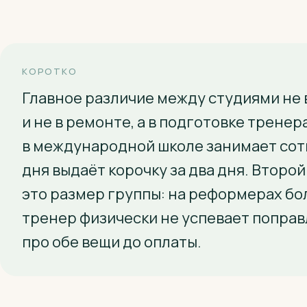
КОРОТКО
Главное различие между студиями не
и не в ремонте, а в подготовке трене
в международной школе занимает сотн
дня выдаёт корочку за два дня. Второ
это размер группы: на реформерах бо
тренер физически не успевает попра
про обе вещи до оплаты.