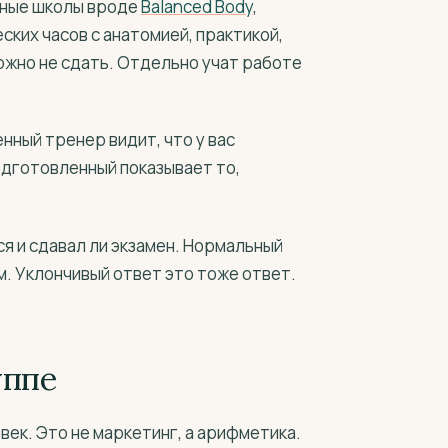
дные школы вроде
Balanced Body
,
еских часов с анатомией, практикой,
ожно не сдать. Отдельно учат работе
нный тренер видит, что у вас
одготовленный показывает то,
ся и сдавал ли экзамен. Нормальный
м. Уклончивый ответ это тоже ответ.
уппе
ек. Это не маркетинг, а арифметика.