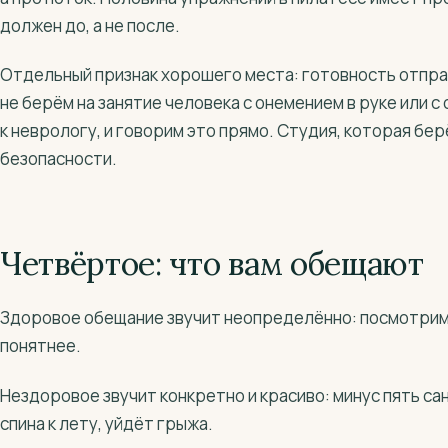
должен до, а не после.
Отдельный признак хорошего места: готовность отправ
не берём на занятие человека с онемением в руке или с 
к неврологу, и говорим это прямо. Студия, которая бер
безопасности.
Четвёртое: что вам обещают
Здоровое обещание звучит неопределённо: посмотрим,
понятнее.
Нездоровое звучит конкретно и красиво: минус пять са
спина к лету, уйдёт грыжа.