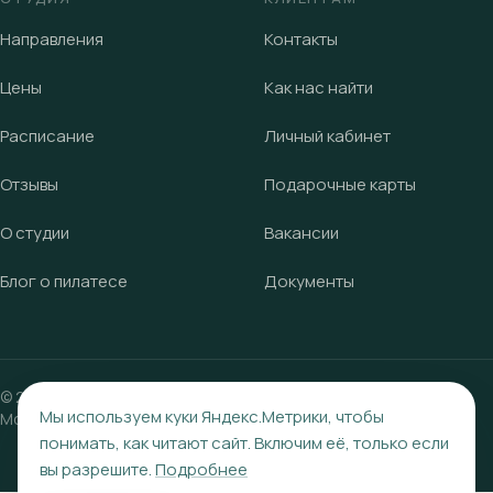
Направления
Контакты
Цены
Как нас найти
Расписание
Личный кабинет
Отзывы
Подарочные карты
О студии
Вакансии
Блог о пилатесе
Документы
©
2023
—2026, студия пилатеса «Крылья».
Саратов, ул.
Мы используем куки Яндекс.Метрики, чтобы
Московская, 49
, домофон 54
понимать, как читают сайт. Включим её, только если
вы разрешите.
Подробнее