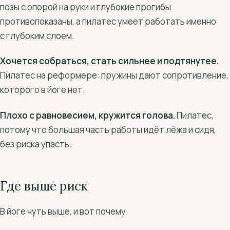
позы с опорой на руки и глубокие прогибы
противопоказаны, а пилатес умеет работать именно
с глубоким слоем.
Хочется собраться, стать сильнее и подтянутее.
Пилатес на реформере: пружины дают сопротивление,
которого в йоге нет.
Плохо с равновесием, кружится голова.
Пилатес,
потому что большая часть работы идёт лёжа и сидя,
без риска упасть.
Где выше риск
В йоге чуть выше, и вот почему.