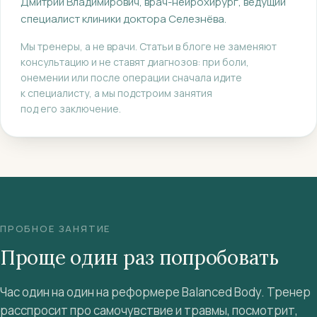
Дмитрий Владимирович
, врач-нейрохирург, ведущий
специалист клиники доктора Селезнёва
.
Мы тренеры, а не врачи. Статьи в блоге не заменяют
консультацию и не ставят диагнозов: при боли,
онемении или после операции сначала идите
к специалисту, а мы подстроим занятия
под его заключение.
ПРОБНОЕ ЗАНЯТИЕ
Проще один раз попробовать
Час один на один на реформере Balanced Body. Тренер
расспросит про самочувствие и травмы, посмотрит,