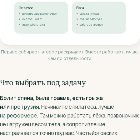
Пилатес
Йога
движение маленькое и точное
удержание позы
контроль центра
большая амплитуда
много работы лёжа
работа с вниманием
Первое собирает, второе раскрывает. Вместе работают лучше,
чем по отдельности.
Что выбрать под задачу
Болит спина, была травма, есть грыжа
или
протрузия
.
Начинайте с пилатеса, лучше
на реформере
. Там можно работать лёжа, позвоночник
не нагружен весом тела, а сопротивление
настраивается точно под вас. Часть йоговских