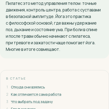
Пилатес это метод управления телом: точные
+7 (927) 126-77-55
движения, контроль центра, работа с суставами
в безопасной амплитуде. Йога это практика
с философской основой, где важны удержание
поз, дыхание и состояние ума. При боли в спине
и после травм обычно начинают с пилатеса,
при тревоге и зажатости чаще помогает йога.
Многие в итоге совмещают.
В СТАТЬЕ
1
Откуда они взялись
2
Как отличается сама работа
3
Что выбрать под задачу
4
Где выше риск