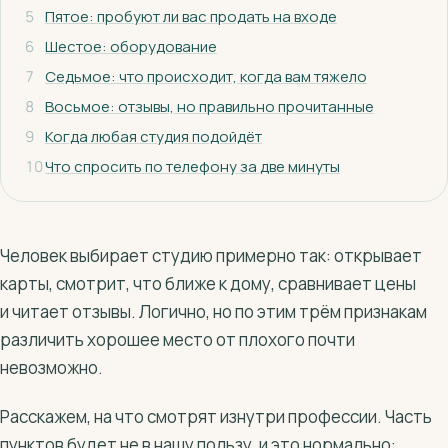
5
Пятое: пробуют ли вас продать на входе
6
Шестое: оборудование
7
Седьмое: что происходит, когда вам тяжело
8
Восьмое: отзывы, но правильно прочитанные
9
Когда любая студия подойдёт
10
Что спросить по телефону за две минуты
Человек выбирает студию примерно так: открывает
карты, смотрит, что ближе к дому, сравнивает цены
и читает отзывы. Логично, но по этим трём признакам
различить хорошее место от плохого почти
невозможно.
Расскажем, на что смотрят изнутри профессии. Часть
пунктов будет не в нашу пользу, и это нормально: