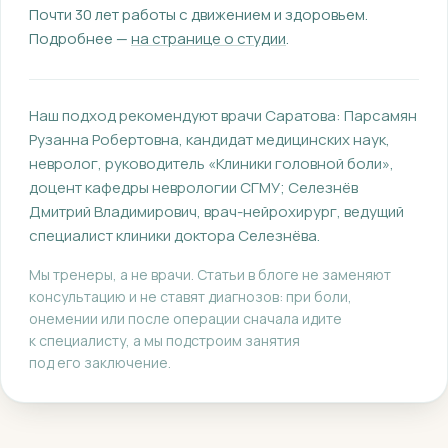
Почти 30 лет работы с движением и здоровьем.
Подробнее —
на странице о студии
.
Наш подход рекомендуют врачи Саратова:
Парсамян
Рузанна Робертовна
, кандидат медицинских наук,
невролог, руководитель «Клиники головной боли»,
доцент кафедры неврологии СГМУ
;
Селезнёв
Дмитрий Владимирович
, врач-нейрохирург, ведущий
специалист клиники доктора Селезнёва
.
Мы тренеры, а не врачи. Статьи в блоге не заменяют
консультацию и не ставят диагнозов: при боли,
онемении или после операции сначала идите
к специалисту, а мы подстроим занятия
под его заключение.