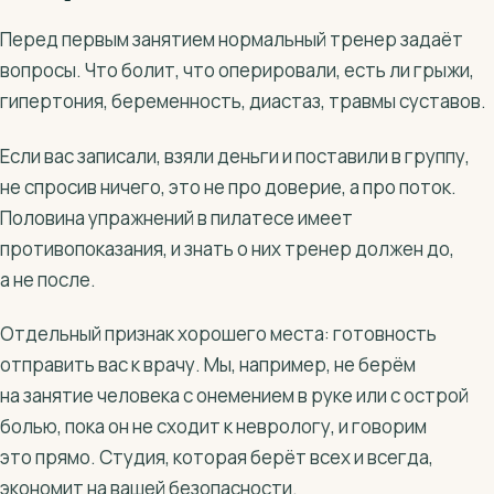
Перед первым занятием нормальный тренер задаёт
вопросы. Что болит, что оперировали, есть ли грыжи,
гипертония, беременность, диастаз, травмы суставов.
Если вас записали, взяли деньги и поставили в группу,
не спросив ничего, это не про доверие, а про поток.
Половина упражнений в пилатесе имеет
противопоказания, и знать о них тренер должен до,
а не после.
Отдельный признак хорошего места: готовность
отправить вас к врачу. Мы, например, не берём
на занятие человека с онемением в руке или с острой
болью, пока он не сходит к неврологу, и говорим
это прямо. Студия, которая берёт всех и всегда,
экономит на вашей безопасности.