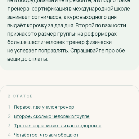
не в оборудовании и не в ремонте, а в подготовке
тренера: сертификация в международной школе
+7 (927) 126-77-55
занимает сотни часов, а курс выходного дня
выдаёт корочку за два дня. Второй по важности
признак это размер группы: на реформерах
больше шести человек тренер физически
не успевает поправлять. Спрашивайте про обе
вещи до оплаты.
В СТАТЬЕ
1
Первое: где учился тренер
2
Второе: сколько человек в группе
3
Третье: спрашивают ли вас о здоровье
4
Четвёртое: что вам обещают