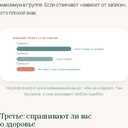
максимум в группе. Если отвечают «зависит от записи»,
это плохой знак.
ВНИМАНИЕ ТРЕНЕРА ЗА ЧАС ЗАНЯТИЯ
Группа из 4
около 15 минут на человека
Группа из 6
около 10 минут
Группа из 12
пять минут, и часть из них на перебежки
На реформере цена невнимания выше, чем на коврике: там
пружина, и она усиливает любую ошибку.
Третье: спрашивают ли вас
о здоровье