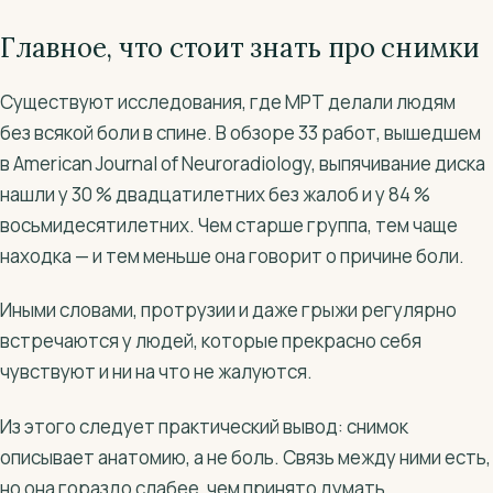
Главное, что стоит знать про снимки
Существуют исследования, где МРТ делали людям
без всякой боли в спине. В обзоре 33 работ, вышедшем
в American Journal of Neuroradiology, выпячивание диска
нашли у 30 % двадцатилетних без жалоб и у 84 %
восьмидесятилетних. Чем старше группа, тем чаще
находка — и тем меньше она говорит о причине боли.
Иными словами, протрузии и даже грыжи регулярно
встречаются у людей, которые прекрасно себя
чувствуют и ни на что не жалуются.
Из этого следует практический вывод: снимок
описывает анатомию, а не боль. Связь между ними есть,
но она гораздо слабее, чем принято думать.