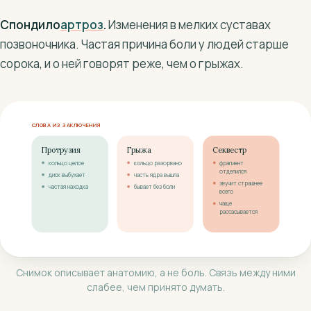
Спондило
артроз
.
Изменения в мелких суставах
позвоночника. Частая причина боли у людей старше
сорока, и о ней говорят реже, чем о грыжах.
СЛОВА ИЗ ЗАКЛЮЧЕНИЯ
Протрузия
Грыжа
Секвестр
кольцо целое
кольцо разорвано
фрагмент
отделился
диск выбухает
часть ядра вышла
звучит страшнее
частая находка
бывает без боли
всего
чаще
рассасывается
Снимок описывает анатомию, а не боль. Связь между ними
слабее, чем принято думать.