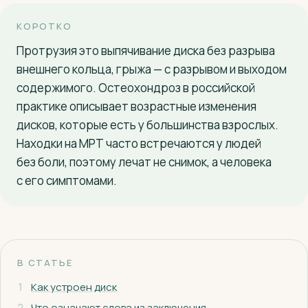
+7 (927) 126-77-55
КОРОТКО
Протрузия это выпячивание диска без разрыва
внешнего кольца, грыжа — с разрывом и выходом
содержимого. Остеохондроз в российской
практике описывает возрастные изменения
дисков, которые есть у большинства взрослых.
Находки на МРТ часто встречаются у людей
без боли, поэтому лечат не снимок, а человека
с его симптомами.
В СТАТЬЕ
1
Как устроен диск
2
Что означают слова из заключения