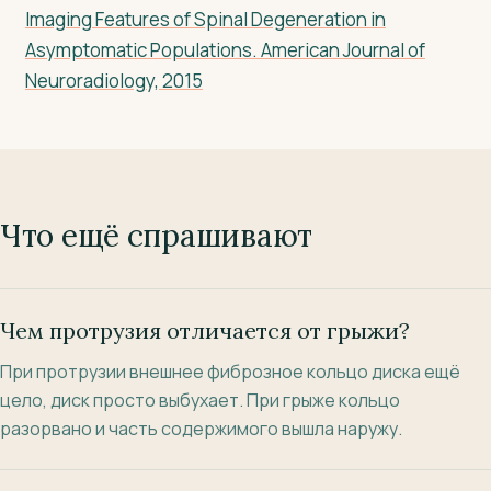
Imaging Features of Spinal Degeneration in
Asymptomatic Populations. American Journal of
Neuroradiology, 2015
Что ещё спрашивают
Чем протрузия отличается от грыжи?
При протрузии внешнее фиброзное кольцо диска ещё
цело, диск просто выбухает. При грыже кольцо
разорвано и часть содержимого вышла наружу.