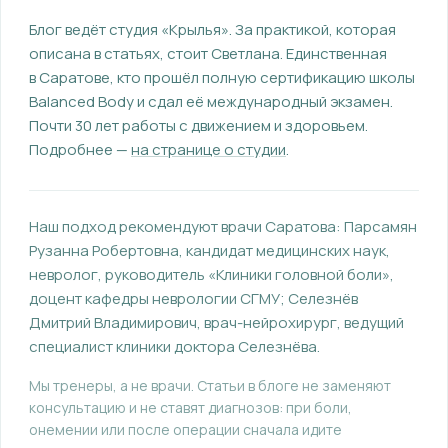
Блог ведёт студия «Крылья». За практикой, которая
описана в статьях, стоит Светлана.
Единственная
в Саратове, кто прошёл полную сертификацию школы
Balanced Body и сдал её международный экзамен.
Почти 30 лет работы с движением и здоровьем.
Подробнее —
на странице о студии
.
Наш подход рекомендуют врачи Саратова:
Парсамян
Рузанна Робертовна
, кандидат медицинских наук,
невролог, руководитель «Клиники головной боли»,
доцент кафедры неврологии СГМУ
;
Селезнёв
Дмитрий Владимирович
, врач-нейрохирург, ведущий
специалист клиники доктора Селезнёва
.
Мы тренеры, а не врачи. Статьи в блоге не заменяют
консультацию и не ставят диагнозов: при боли,
онемении или после операции сначала идите