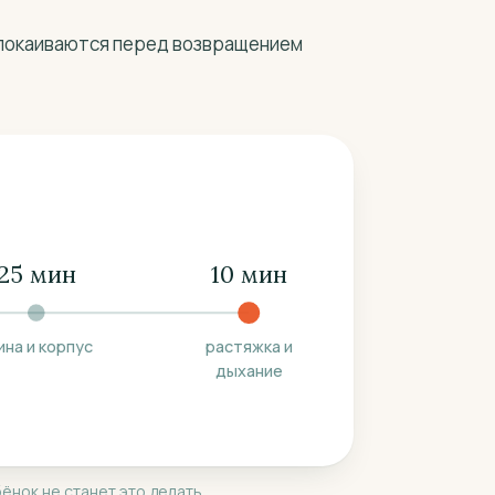
спокаиваются перед возвращением
25 мин
10 мин
ина и корпус
растяжка и
дыхание
ёнок не станет это делать.