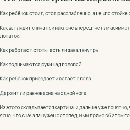
Как ребёнок стоит, стоя расслабленно, а не «по стойке
Как выглядит спина при наклоне вперёд: нет ли асимме
лопаток.
Как работают стопы, есть ли завал внутрь.
Как поднимаются руки над головой.
Как ребёнок приседает и встаёт с пола.
Держит ли равновесие на одной ноге.
Из этого складывается картина, и дальше уже понятно,
ясно, что сначала нужен ортопед, и мы прямо об этом г