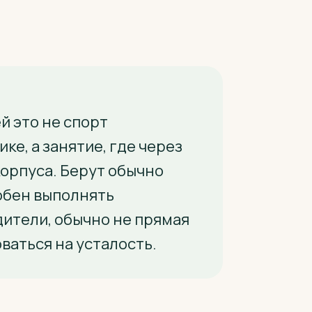
й это не спорт
ке, а занятие, где через
корпуса. Берут обычно
собен выполнять
дители, обычно не прямая
оваться на усталость.