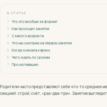
В СТАТЬЕ
1
Что это вообще за формат
2
Как проходит занятие
3
С какого возраста
4
Что мы смотрим на первом занятии
5
Когда сначала к врачу
6
Чего ждать по срокам
7
Про мотивацию
Родители часто представляют себе что-то среднее ме
секцией: строй, счёт, «раз-два-три». Занятие выглядит