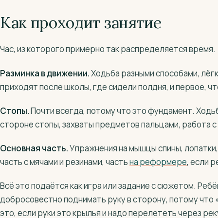
Как проходит занятие
Час, из которого примерно так распределяется время.
Разминка в движении.
Ходьба разными способами, лёгк
приходят после школы, где сидели полдня, и первое, чт
Стопы.
Почти всегда, потому что это фундамент. Ходьба
стороне стопы, захваты предметов пальцами, работа с
Основная часть.
Упражнения на мышцы спины, лопатки, 
часть с мячами и резинами, часть
на
реформере
, если 
Всё это подаётся как игра или задание с сюжетом. Реб
добросовестно поднимать руку в сторону, потому что «
это, если руки это крылья и надо перелететь через рек