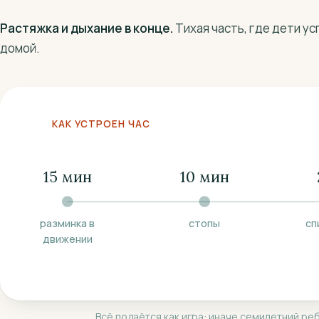
Растяжка и дыхание в конце.
Тихая часть, где дети у
домой.
КАК УСТРОЕН ЧАС
15 мин
10 мин
разминка в
стопы
сп
движении
Всё подаётся как игра: иначе семилетний реб