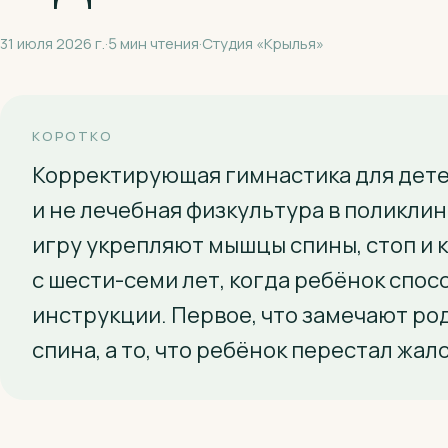
31 июля 2026 г.
·
5
мин чтения
·
Студия «Крылья»
КОРОТКО
Корректирующая гимнастика для дете
и не лечебная физкультура в поликлини
игру укрепляют мышцы спины, стоп и 
с шести-семи лет, когда ребёнок спо
инструкции. Первое, что замечают ро
спина, а то, что ребёнок перестал жал