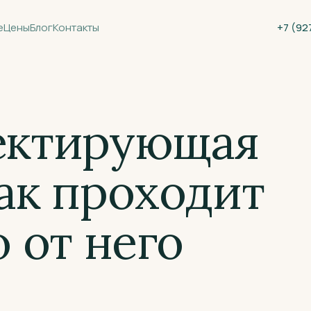
е
Цены
Блог
Контакты
+7 (92
ектирующая
как проходит
о от него