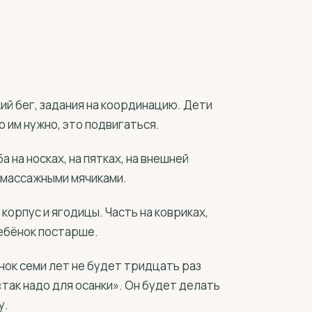
ий бег, задания на координацию. Дети
о им нужно, это подвигаться.
 на носках, на пятках, на внешней
 массажными мячиками.
корпус и ягодицы. Часть на ковриках,
ребёнок постарше.
ёнок семи лет не будет тридцать раз
так надо для осанки». Он будет делать
у.