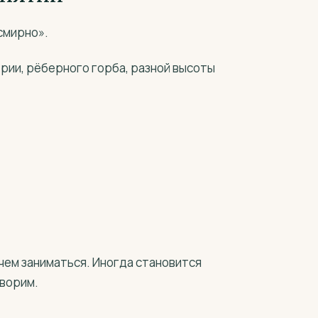
 смирно».
трии, рёберного горба, разной высоты
 чем заниматься. Иногда становится
оворим.