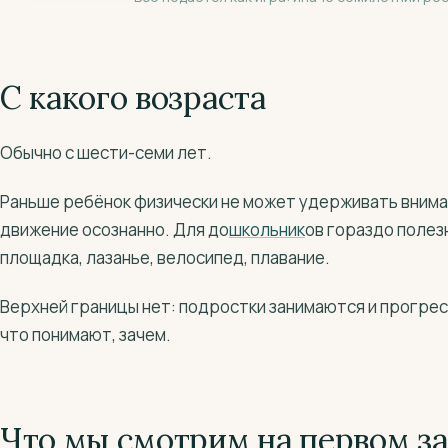
С какого возраста
Обычно с шести-семи лет.
Раньше ребёнок физически не может удерживать внима
движение осознанно. Для до
школьник
ов гораздо полез
площадка, лазанье, велосипед, плавание.
Верхней границы нет: подростки занимаются и прогре
что понимают, зачем.
Что мы смотрим на первом з