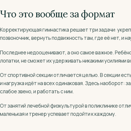
Что это вообще за формат
Корректирующая гимнастика решает три задачи: укре
позвоночник, вернуть подвижность там, где её нет, и н
Последнее недооценивают, а оно самое важное. Ребёнок
лопатки, не сможет их удерживать никакими усилиями в
От спортивной секции отличается целью. В секции ест
и нагрузка идёт на всех одинаковая. Здесь наоборот: з
слабое звено, и работать с ним.
От занятий лечебной физкультурой в поликлинике отлич
маленькая и тренер успевает подойти к каждому.