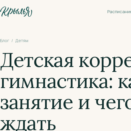
К основному содержанию
Расписани
Блог
/
Детям
Детская корр
гимнастика: 
занятие и чег
ждать